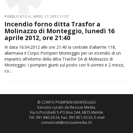
PUBBLICATO IL: APRIL 17, 2012 11:57
Incendio forno ditta Trasfor a
Molinazzo di Monteggio, lunedì 16
aprile 2012, ore 21:40
In data 16.04.2012 alle ore 21.40 la centrale d'allarme 118,
allarmava il Corpo Pompieri Monteggio per un incendio di un
impianto all'interno della ditta Trasfor SA di Molinazzo di
Monteggio. I pompieri giunti sul posto con 9 uomini e 2 mezzi,
co...
© CORPO POMPIERI MONTEGGIO
Servizio curato da Rescue Media,
Via G.Pocobelli 5-PO Box 244, 6815 Melide
Tel. 091 840 24 24, Fax. 091 851.30.33, E-mail
comunicati@rescuemedia.ch