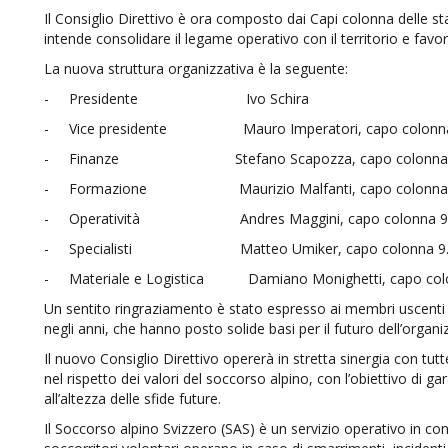
Il Consiglio Direttivo è ora composto dai Capi colonna delle sta
intende consolidare il legame operativo con il territorio e favo
La nuova struttura organizzativa è la seguente:
- Presidente Ivo Schira
- Vice presidente Mauro Imperatori, capo colonna 9
- Finanze Stefano Scapozza, capo colonna 9.
- Formazione Maurizio Malfanti, capo colonna 9.
- Operatività Andres Maggini, capo colonna 9.0
- Specialisti Matteo Umiker, capo colonna 9.0
- Materiale e Logistica Damiano Monighetti, capo colo
Un sentito ringraziamento è stato espresso ai membri uscenti p
negli anni, che hanno posto solide basi per il futuro dell’organi
Il nuovo Consiglio Direttivo opererà in stretta sinergia con tutt
nel rispetto dei valori del soccorso alpino, con l’obiettivo di ga
all’altezza delle sfide future.
Il Soccorso alpino Svizzero (SAS) è un servizio operativo in conte