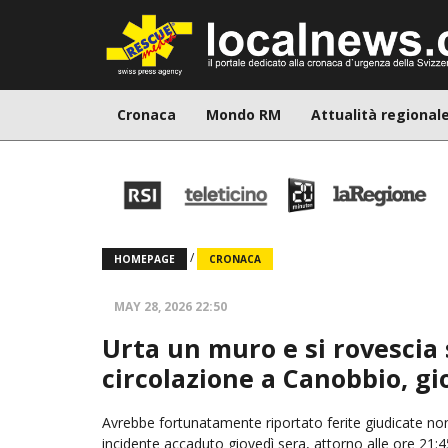
Cronaca
Mondo RM
Attualità regional
/
HOMEPAGE
CRONACA
MAY 28, 2026 22:50
Urta un muro e si rovescia 
circolazione a Canobbio, gi
Avrebbe fortunatamente riportato ferite giudicate non 
incidente accaduto giovedì sera, attorno alle ore 21: