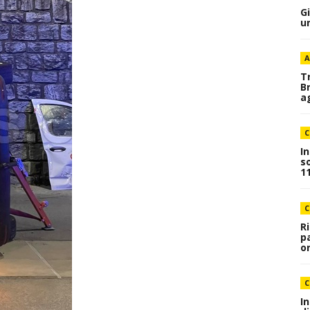
G
u
A
T
B
a
C
I
s
1
C
R
p
o
C
I