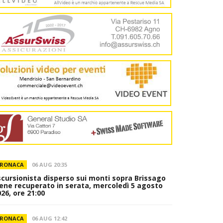
RONACA
06 AUG 20:35
scursionista disperso sui monti sopra Brissago
iene recuperato in serata, mercoledì 5 agosto
26, ore 21:00
RONACA
06 AUG 12:42