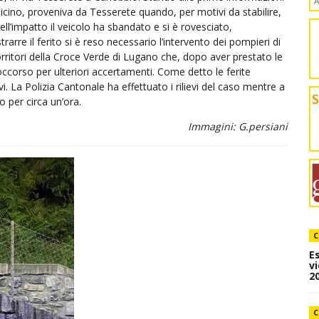
icino, proveniva da Tesserete quando, per motivi da stabilire,
ll’impatto il veicolo ha sbandato e si è rovesciato,
rarre il ferito si è reso necessario l’intervento dei pompieri di
rritori della Croce Verde di Lugano che, dopo aver prestato le
occorso per ulteriori accertamenti. Come detto le ferite
 La Polizia Cantonale ha effettuato i rilievi del caso mentre a
o per circa un’ora.
Immagini: G.persiani
C
E
v
20
C