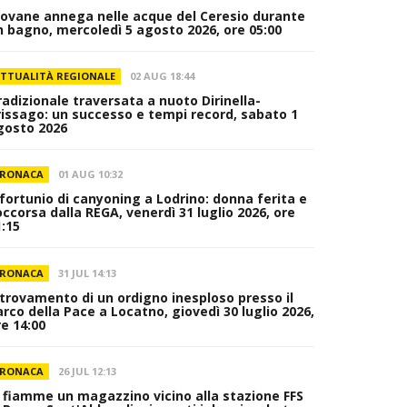
iovane annega nelle acque del Ceresio durante
n bagno, mercoledì 5 agosto 2026, ore 05:00
TTUALITÀ REGIONALE
02 AUG 18:44
radizionale traversata a nuoto Dirinella-
rissago: un successo e tempi record, sabato 1
gosto 2026
RONACA
01 AUG 10:32
nfortunio di canyoning a Lodrino: donna ferita e
occorsa dalla REGA, venerdì 31 luglio 2026, ore
1:15
RONACA
31 JUL 14:13
itrovamento di un ordigno inesploso presso il
arco della Pace a Locatno, giovedì 30 luglio 2026,
re 14:00
RONACA
26 JUL 12:13
n fiamme un magazzino vicino alla stazione FFS