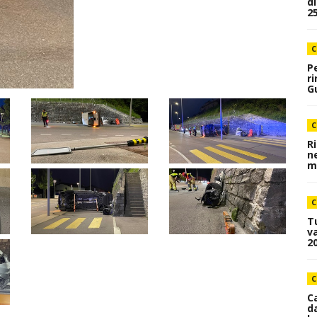
d
25
C
P
r
Gu
C
R
n
me
C
T
va
20
C
C
d