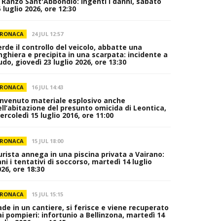
i Ranzo Sant'Abbondio: ingenti i danni, sabato
 luglio 2026, ore 12:30
RONACA
24 JUL 12:57
erde il controllo del veicolo, abbatte una
inghiera e precipita in una scarpata: incidente a
do, giovedì 23 luglio 2026, ore 13:30
RONACA
16 JUL 14:43
invenuto materiale esplosivo anche
ell’abitazione del presunto omicida di Leontica,
rcoledì 15 luglio 2016, ore 11:00
RONACA
15 JUL 18:00
urista annega in una piscina privata a Vairano:
ni i tentativi di soccorso, martedì 14 luglio
26, ore 18:30
RONACA
15 JUL 15:15
ade in un cantiere, si ferisce e viene recuperato
ai pompieri: infortunio a Bellinzona, martedì 14