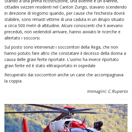
Stando a una prima ricostruzione, una 80enne e un 84enne,
cittadini svizzeri residenti nel Canton Zurigo, stavano scendendo
in direzione di Vogorno quando, per cause che l'inchiesta dovrà
stabilire, sono rimasti vittime di una caduta in un dirupo situato
a circa 500 metri di altitudine. Alcuni conoscenti che li avevano
preceduti, non vedendoli arrivare, hanno avviato le ricerche e
allertato i soccorsi.
Sul posto sono intervenuti i soccorritori della Rega, che non
hanno potuto fare altro che constatare il decesso della donna a
causa delle gravi ferite riportate. L'uomo ha invece riportato
gravi ferite ed è stato elitrasportato in ospedale.
Recuperato dai soccorritori anche un cane che accompagnava
la coppia.
Immagini: C.Ruperto