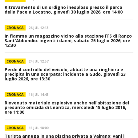
Ritrovamento di un ordigno inesploso presso il parco
della Pace a Locatno, giovedì 30 luglio 2026, ore 14:00
CRONACA
26 JUL 12:13
In fiamme un magazzino vicino alla stazione FFS di Ranzo
Sant'Abbondio: ingenti i danni, sabato 25 luglio 2026, ore
12:30
CRONACA
24 JUL 12:57
Perde il controllo del veicolo, abbatte una ringhiera e
precipita in una scarpata: incidente a Gudo, giovedì 23
luglio 2026, ore 13:30
CRONACA
16 JUL 14:43
Rinvenuto materiale esplosivo anche nell’abitazione del
presunto omicida di Leontica, mercoledì 15 luglio 2016,
ore 11:00
CRONACA
15 JUL 18:00
Turista annega in una piscina privata a Vairano: vani i