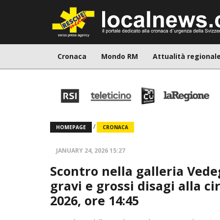
Cronaca
Mondo RM
Attualità regional
/
HOMEPAGE
CRONACA
JANUARY 24, 2026 15:27
Scontro nella galleria Vede
gravi e grossi disagi alla c
2026, ore 14:45