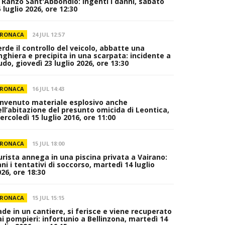
i Ranzo Sant'Abbondio: ingenti i danni, sabato
 luglio 2026, ore 12:30
RONACA
24 JUL 12:57
erde il controllo del veicolo, abbatte una
inghiera e precipita in una scarpata: incidente a
do, giovedì 23 luglio 2026, ore 13:30
RONACA
16 JUL 14:43
invenuto materiale esplosivo anche
ell’abitazione del presunto omicida di Leontica,
rcoledì 15 luglio 2016, ore 11:00
RONACA
15 JUL 18:00
urista annega in una piscina privata a Vairano:
ni i tentativi di soccorso, martedì 14 luglio
26, ore 18:30
RONACA
15 JUL 15:15
ade in un cantiere, si ferisce e viene recuperato
ai pompieri: infortunio a Bellinzona, martedì 14