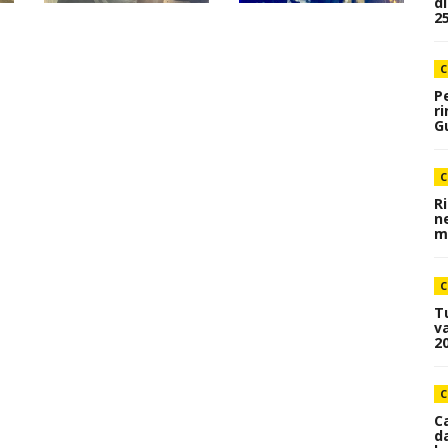
d
25
C
P
r
Gu
C
R
n
me
C
T
va
20
C
C
d