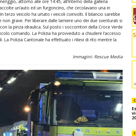
iggio, attorno alle ore 14:45, all’Interno della galleria
accolte un’auto ed un furgoncino, che circolavano una in
n terzo veicolo ha urtato i veicoli coinvolti. Il bilancio sarebbe
non grave. Per liberare dalle lamiere uno dei due sventurati si
on la pinza idraulica. Sul posto i soccorritori della Croce Verde
icolo comando. La Polizia ha provveduto a chiudere l’accesso
i. La Polizia Cantonale ha effettuato i rilievi di rito mentre la
Immagini: Rescue Media
C
E
v
20
C