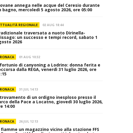
iovane annega nelle acque del Ceresio durante
n bagno, mercoledì 5 agosto 2026, ore 05:00
TTUALITÀ REGIONALE
02 AUG 18:44
radizionale traversata a nuoto Dirinella-
rissago: un successo e tempi record, sabato 1
gosto 2026
RONACA
01 AUG 10:32
nfortunio di canyoning a Lodrino: donna ferita e
occorsa dalla REGA, venerdì 31 luglio 2026, ore
1:15
RONACA
31 JUL 14:13
itrovamento di un ordigno inesploso presso il
arco della Pace a Locatno, giovedì 30 luglio 2026,
re 14:00
RONACA
26 JUL 12:13
n fiamme un magazzino vicino alla stazione FFS