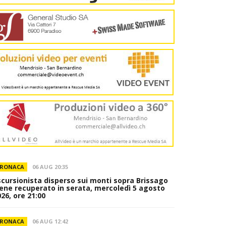
RONACA
06 AUG 20:35
scursionista disperso sui monti sopra Brissago
iene recuperato in serata, mercoledì 5 agosto
26, ore 21:00
RONACA
06 AUG 12:42