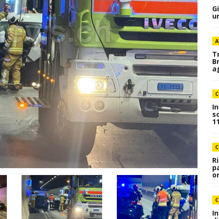
G
u
A
T
B
a
C
I
s
1
C
R
p
o
C
I