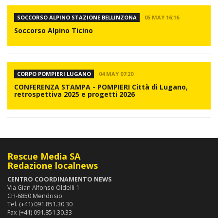
SOCCORSO ALPINO STAZIONE BELLINZONA
05 MAY 16:16
Soccorso Alpino Ticino
CORPO POMPIERI LUGANO
04 MAY 07:20
CONFERENZA STAMPA - POMPIERI Città di Lugano,
retrospettiva 2025 e progetti 2026
Rescue Media SA
Redazione localnews
CENTRO COORDINAMENTO NEWS
Via Gian Alfonso Oldelli 1
CH-6850 Mendrisio
Tel. (+41) 091.851.30.30
Fax (+41) 091.851.30.33