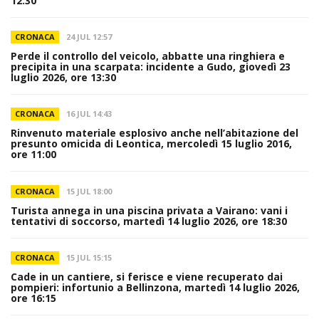
12:30
CRONACA
24 JUL 12:57
Perde il controllo del veicolo, abbatte una ringhiera e
precipita in una scarpata: incidente a Gudo, giovedì 23
luglio 2026, ore 13:30
CRONACA
16 JUL 14:43
Rinvenuto materiale esplosivo anche nell’abitazione del
presunto omicida di Leontica, mercoledì 15 luglio 2016,
ore 11:00
CRONACA
15 JUL 18:00
Turista annega in una piscina privata a Vairano: vani i
tentativi di soccorso, martedì 14 luglio 2026, ore 18:30
CRONACA
15 JUL 15:15
Cade in un cantiere, si ferisce e viene recuperato dai
pompieri: infortunio a Bellinzona, martedì 14 luglio 2026,
ore 16:15