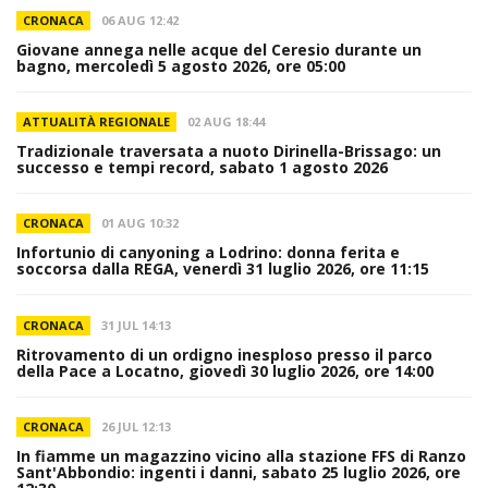
CRONACA
06 AUG 12:42
Giovane annega nelle acque del Ceresio durante un
bagno, mercoledì 5 agosto 2026, ore 05:00
ATTUALITÀ REGIONALE
02 AUG 18:44
Tradizionale traversata a nuoto Dirinella-Brissago: un
successo e tempi record, sabato 1 agosto 2026
CRONACA
01 AUG 10:32
Infortunio di canyoning a Lodrino: donna ferita e
soccorsa dalla REGA, venerdì 31 luglio 2026, ore 11:15
CRONACA
31 JUL 14:13
Ritrovamento di un ordigno inesploso presso il parco
della Pace a Locatno, giovedì 30 luglio 2026, ore 14:00
CRONACA
26 JUL 12:13
In fiamme un magazzino vicino alla stazione FFS di Ranzo
Sant'Abbondio: ingenti i danni, sabato 25 luglio 2026, ore